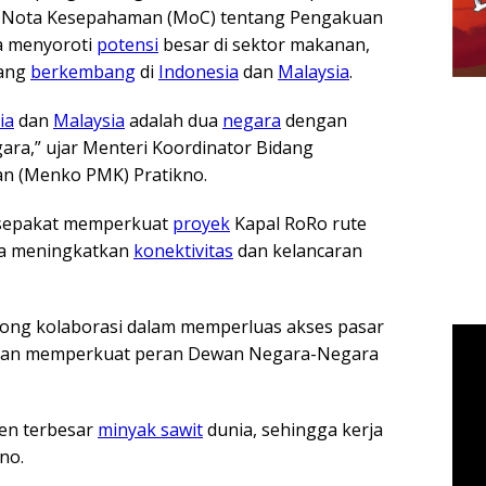
 Nota Kesepahaman (MoC) tentang Pengakuan
Ia menyoroti
potensi
besar di sektor makanan,
yang
berkembang
di
Indonesia
dan
Malaysia
.
ia
dan
Malaysia
adalah dua
negara
dengan
gara,” ujar Menteri Koordinator Bidang
 (Menko PMK) Pratikno.
epakat memperkuat
proyek
Kapal RoRo rute
ya meningkatkan
konektivitas
dan kelancaran
rong kolaborasi dalam memperluas akses pasar
, dan memperkuat peran Dewan Negara-Negara
en terbesar
minyak sawit
dunia, sehingga kerja
kno.