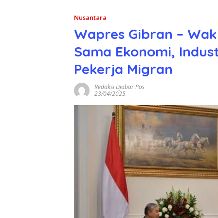
Nusantara
Wapres Gibran – Waki
Sama Ekonomi, Indust
Pekerja Migran
Redaksi Djabar Pos
23/04/2025