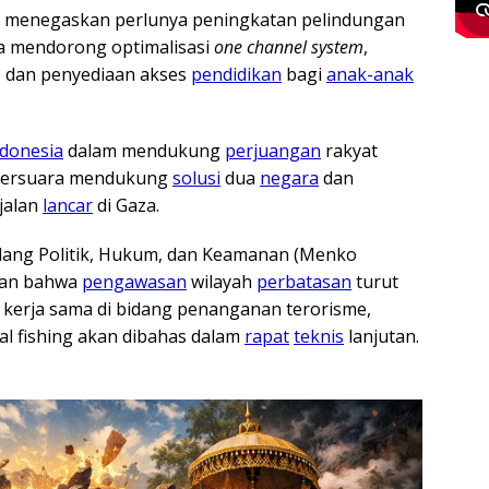
menegaskan perlunya peningkatan pelindungan
Ia mendorong optimalisasi
one channel system
,
, dan penyediaan akses
pendidikan
bagi
anak-anak
ndonesia
dalam mendukung
perjuangan
rakyat
bersuara mendukung
solusi
dua
negara
dan
jalan
lancar
di Gaza.
idang Politik, Hukum, dan Keamanan (Menko
an bahwa
pengawasan
wilayah
perbatasan
turut
 kerja sama di bidang penanganan terorisme,
al fishing akan dibahas dalam
rapat
teknis
lanjutan.