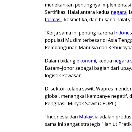
menekankan pentingnya implementasi
Sertifikasi Halal antara kedua
negara
. 
farmasi
, kosmetika, dan busana halal 
“Kerja sama ini penting karena
Indones
populasi Muslim terbesar di Asia Teng
Pembangunan Manusia dan Kebudayaan
Dalam bidang
ekonomi
, kedua
negara
s
Batam–Johor sebagai bagian dari upa
logistik kawasan.
Di sektor kelapa sawit, Wapres mendo
global, menangkal kampanye negatif
Penghasil Minyak Sawit (CPOPC).
“Indonesia dan
Malaysia
adalah produs
sama ini sangat strategis,” lanjut Prati