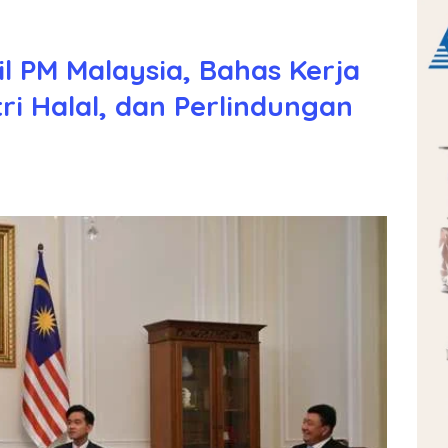
l PM Malaysia, Bahas Kerja
ri Halal, dan Perlindungan