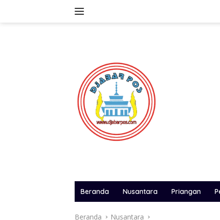
Langsung
ke
konten
Beranda
Nusantara
Priangan
P
Beranda
Nusantara